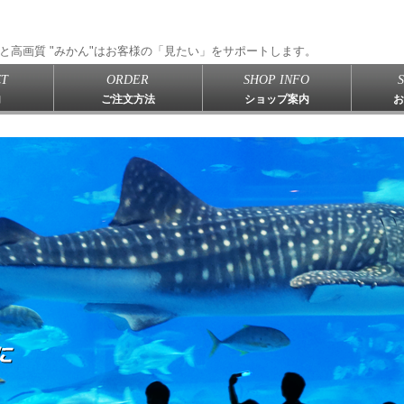
と高画質 "みかん"はお客様の「見たい」をサポートします。
T
ORDER
SHOP INFO
内
ご注文方法
ショップ案内
お