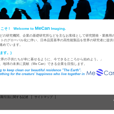
MeCan
 ! Welcome to
Imaging.
どの研究機関、企業の基礎研究所などを主なお客様として研究開発・業務用
ットのグローバル化に伴い、日本品質基準の高性能製品を世界の研究者に提供
進めています。
ます。)
に、世界の子供たちが幸に暮せるように、今できるところから始めよう。」
地球の未来に貢献（Me Can）できる企業を目指します。
 to keep clean our beautiful residence "The Earth".
 for the creaturs' happiness who live together in
商取引法に関する記述
サイトマップ