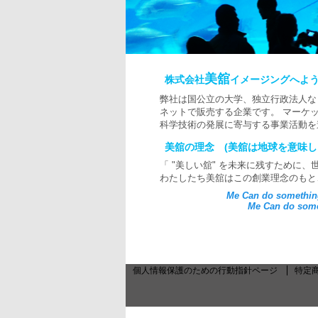
美舘
株式会社
イメージングへようこそ
弊社は国公立の大学、独立行政法人な
ネットで販売する企業です。 マーケ
科学技術の発展に寄与する事業活動を
美舘の理念 (美舘は地球を意味し
「 "美しい舘" を未来に残すため
わたしたち美舘はこの創業理念のもと、
Me Can do something
Me Can do something
個人情報保護のための行動指針ページ
特定