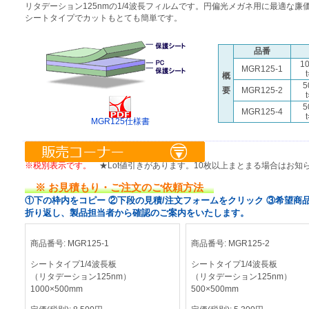
リタデーション125nmの1/4波長フィルムです。円偏光メガネ用に最適な廉
シートタイプでカットもとても簡単です。
品番
1
MGR125-1
概
5
要
MGR125-2
5
MGR125-4
MGR125仕様書
※税別表示です。
★Lot値引きがあります。10枚以上まとまる場合はお知
※ お見積もり・ご注文のご依頼方法
①下の枠内をコピー ②下段の見積/注文フォームをクリック ③希望商
折り返し、製品担当者から確認のご案内をいたします。
商品番号:
MGR125-1
商品番号:
MGR125-2
シートタイプ1/4波長板
シートタイプ1/4波長板
（リタデーション125nm）
（リタデーション125nm）
1000×500mm
500×500mm