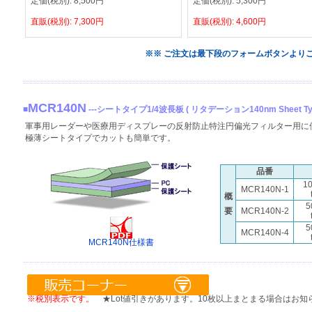
定価(税別):
8,500
円
定価(税別):
5,300
円
直販(税別):
7,300
円
直販(税別):
4,600
円
※※ ご注文は最下段のフォームボタンより
MCR140N
■
---シートタイプ1/4波長板 ( リタデーション140nm Sheet Ty
軍事用レーダーや医療用ディスプレーの反射防止特注円偏光フィルター用に使
極薄シートタイプでカットも簡単です。
品番
1
MCR140N-1
概
5
要
MCR140N-2
5
MCR140N-4
MCR140N仕様書
※税別表示です。
★Lot値引きがあります。10枚以上まとまる場合はお知