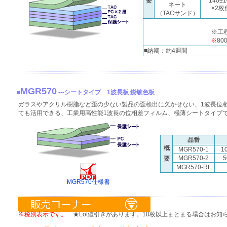
要
140±
ネート
×2枚
（TACサンド）
※工
※
8
■納期：約4週間
MGR570
■
---シートタイプ 1波長板 鋭敏色板
ガラスやアクリル樹脂など歪の少ない製品の歪検出に欠かせない、1波長位
ても活用できる、工業用高性能1波長の位相差フィルム、極薄シートタイプ
品番
概
MGR570-1
1
MGR570-2
5
要
MGR570-RL
MGR570仕様書
※税別表示です。
★Lot値引きがあります。10枚以上まとまる場合はお知