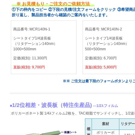
※ お見積もり・ご注文のご依頼方法
①下の枠内をコピー ②下段の見積/注文フォームをクリック ③希望商
折り返し、製品担当者から確認のご案内をいたします。
商品番号:
MCR140N-1
商品番号:
MCR140N-2
シートタイプ1/4波長板
シートタイプ1/4波長板
（リタデーション140nm）
（リタデーション140nm）
1000×500mm
500×500mm
定価(税別):
11,300
円
定価(税別):
6,700
円
直販(税別):
9,700
円
直販(税別):
5,800
円
※※ ご注文は最下段のフォームボタンより
1/2位相差・波長板（特注生産品)
■
---1/2λフィルム
ポリカーボネート製 1/4λフィルム2枚を、TAC樹脂でサンドイッチし、1/
素材
リタデー
概
ポリカーボ