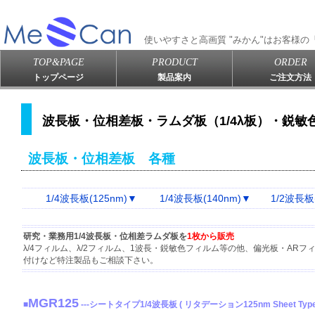
使いやすさと高画質 "みかん"はお客様
TOP&PAGE
PRODUCT
ORDER
トップページ
製品案内
ご注文方法
波長板・位相差板・ラムダ板（1/4λ板）・鋭敏
波長板・位相差板 各種
1/4波長板(125nm)▼
1/4波長板(140nm)▼
1/2波長板
研究・業務用1/4波長板・位相差ラムダ板を
1枚から販売
λ/4フィルム、λ/2フィルム、1波長・鋭敏色フィルム等の他、偏光板・AR
付けなど特注製品もご相談下さい。
MGR125
■
---シートタイプ1/4波長板 ( リタデーション125nm Sheet Type