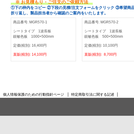
※ お見積もり・ご注文のご依頼方法
①下の枠内をコピー ②下段の見積/注文フォームをクリック ③希望商
折り返し、製品担当者から確認のご案内をいたします。
商品番号:
MGR570-1
商品番号:
MGR570-2
シートタイプ 1波長板
シートタイプ 1波長板
鋭敏色板 1000×500mm
鋭敏色板 500×500mm
定価(税別):
16,400
円
定価(税別):
10,100
円
直販(税別):
14,100
円
直販(税別):
8,700
円
個人情報保護のための行動指針ページ
特定商取引法に関する記述