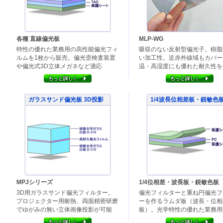
各種 直線偏光板
MLP-WG
特性の優れた業務用の高性能偏光フィ
吸収のない反射型偏光子。樹脂
ルムを1枚から販売。偏光歪検査装置
い加工性。近赤外線域もカバー
や偏光式3D立体メガネなど適応
温・高湿度にも優れた耐久性を
ガラスサンド偏光板 3D投影
1/4波長位相差板・鋭敏色
MPJシリーズ
1/4位相差・波長板・鋭敏色板
3D用ガラスサンド偏光フィルター。
偏光フィルターと重ね円偏光フ
プロジェクター用耐熱、両面精密研磨
ーを作るラムダ板（波長・位相
でゆがみの無い立体画像投影が可能
板）。光学特性の優れた業務用