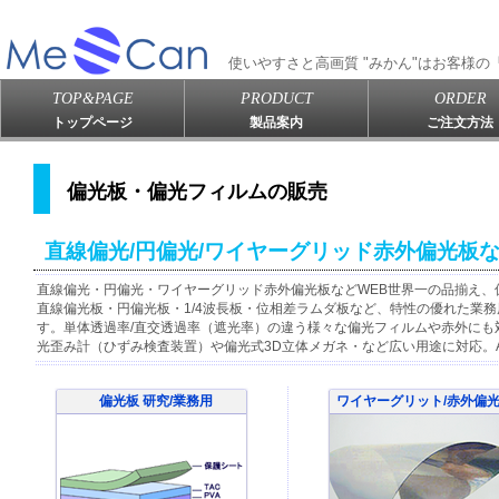
使いやすさと高画質 "みかん"はお客様
TOP&PAGE
PRODUCT
ORDER
トップページ
製品案内
ご注文方法
偏光板・偏光フィルムの販売
直線偏光/円偏光/ワイヤーグリッド赤外偏光板
直線偏光・円偏光・ワイヤーグリッド赤外偏光板などWEB世界一の品揃え、
直線偏光板・円偏光板・1/4波長板・位相差ラムダ板など、特性の優れた業
す。単体透過率/直交透過率（遮光率）の違う様々な偏光フィルムや赤外にも
光歪み計（ひずみ検査装置）や偏光式3D立体メガネ・など広い用途に対応。
偏光板 研究/業務用
ワイヤーグリット/赤外偏