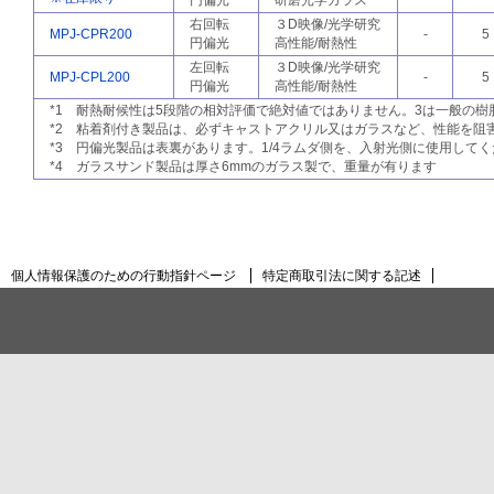
円偏光
研磨光学ガラス
右回転
３D映像/光学研究
MPJ-CPR200
-
5
円偏光
高性能/耐熱性
左回転
３D映像/光学研究
MPJ-CPL200
-
5
円偏光
高性能/耐熱性
*1 耐熱耐候性は5段階の相対評価で絶対値ではありません。3は一般の樹
*2 粘着剤付き製品は、必ずキャストアクリル又はガラスなど、性能を阻
*3 円偏光製品は表裏があります。1/4ラムダ側を、入射光側に使用してく
*4 ガラスサンド製品は厚さ6mmのガラス製で、重量が有ります
個人情報保護のための行動指針ページ
特定商取引法に関する記述