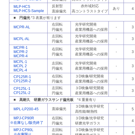
反射型
赤外域対応
MLP-HCS
あり
4
MLP-HCS-Sample
直線偏光
高コントラストタイプ
■ 円偏光
*3 表裏が有ります
右回転
光学研究開発
MCPR-AL
-
3
円偏光
産業用機器への採用
左回転
光学研究開発
MCPL-AL
-
3
円偏光
産業用機器への採用
MCPR-1
右回転
光学研究開発
MCPR-2
-
3
円偏光
産業用機器への採用
MCPR-4
MCPL-1
左回転
光学研究開発
MCPL 2
-
3
円偏光
産業用機器への採用
MCPL-4
右回転
３D映像/研究開発
CP125R-1
-
3
CP125R-2
円偏光
産業用機器への採用
左回転
３D映像/研究開発
CP125L-1
-
3
CP125L-2
円偏光
産業用機器への採用
■ 高耐久 研磨ガラスサンド偏光板
*4 重量有り
３D映像/光学研究
直線偏光
MPL-LP200-45
-
5
高性能/耐熱性
MPJ-CP90R
右回転
３D映像/光学研究
-
4
※在庫なし/販売終了
円偏光
研磨光学ガラス
MPJ-CP90L
左回転
３D映像/光学研究
-
4
※在庫限り