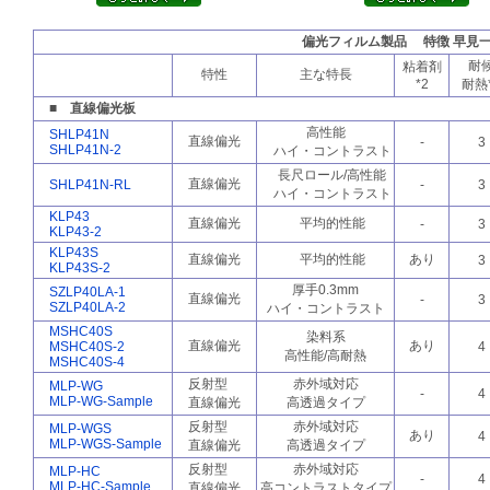
偏光フィルム製品 特徴 早見
耐
粘着剤
特性
主な特長
*2
耐熱
■ 直線偏光板
高性能
SHLP41N
直線偏光
-
3
SHLP41N-2
ハイ・コントラスト
長尺ロール/高性能
直線偏光
SHLP41N-RL
-
3
ハイ・コントラスト
KLP43
直線偏光
平均的性能
-
3
KLP43-2
KLP43S
直線偏光
平均的性能
あり
3
KLP43S-2
厚手0.3mm
SZLP40LA-1
直線偏光
-
3
SZLP40LA-2
ハイ・コントラスト
MSHC40S
染料系
直線偏光
あり
MSHC40S-2
4
高性能/高耐熱
MSHC40S-4
反射型
赤外域対応
MLP-WG
-
4
MLP-WG-Sample
直線偏光
高透過タイプ
反射型
赤外域対応
MLP-WGS
あり
4
MLP-WGS-Sample
直線偏光
高透過タイプ
反射型
赤外域対応
MLP-HC
-
4
MLP-HC-Sample
直線偏光
高コントラストタイプ