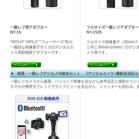
一眼レフ用アダプター
フルサイズ一眼レフアダプター
NY-1S
NY-1S35
"APS-H" "APS-C" "フォーサーズ"等の
フルサイズ画像素子（35mmフ
一般的な画像素子サイズのデジタルカ
と同じ36mm×24mm）のデジ
メラ用顕微鏡アダプターです。
メラ用です。
■ 推奨・一眼レフデジカメ付総合セット 《デジタルカメラ+撮影必須品セ
一眼レフカメラから厳選、パソコンで画像を見ながら条件設定と撮影がコン
スマホや携帯タブレットでライブビューを見ながら、シャッターも切れる、
EOS X10 顕微鏡用