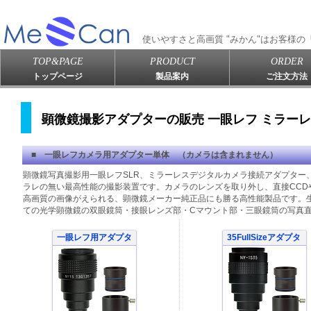
使いやすさと高画質 "みかん"はお客様
TOP&PAGE
PRODUCT
ORDER
トップページ
製品案内
ご注文方法
顕微鏡撮影アダプターの販売 一眼レフ ミラー
■ 一眼レフカメラ用アダプター単体 （カメラは含まれません）
顕微鏡写真撮影用一眼レフSLR、ミラーレスデジタルカメラ接続アダプター
ラレの無い最高性能の撮影装置です。カメラのレンズを取り外し、直接CCD
高画質の画像がえられる、顕微鏡メーカー純正品にも勝る高性能製品です。
ての光学顕微鏡の双眼鏡筒・接眼レンズ部・Cマウント部・三眼鏡筒の写真
一眼レフ用アダプタ
35FullSizeアダプタ