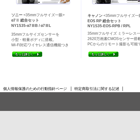
ソニー
<35mmフルサイズ一眼>
キャノン
<35mmフルサイズ一
α7Ⅱ 総合セット
EOS RP 総合セット
NY1S35-α7ⅢB / α7ⅢL
NY1S35-EOS-RPB / RPL
35mmフルサイズ ミラーレス
35mmフルサイズセンサーを
2620万画素CMOSセンサー搭
小型・軽量ボディに搭載。
PCからのリモート撮影も可能
Wi-Fi対応ワイヤレス通信機能つき
個人情報保護のための行動指針ページ
特定商取引法に関する記述