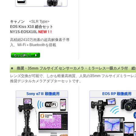
キャノン
<SLR Type>
EOS Kiss X10 総合セット
NY1S-EOSX10L
NEW！!
高精細2410万画素の超高解像素子導
入、Wi-Fi＋Bluetoothを搭載
■ 推奨・35mm フルサイズ センサーカメラ・ミラーレス一眼カメラ付 
レンズ交換が可能で、しかも軽量高画質、人気の35mm フルサイズミラー
推奨デジタルカメラアダプターセットです。
Sony α7Ⅲ 顕微鏡用
EOS RP 顕微鏡用