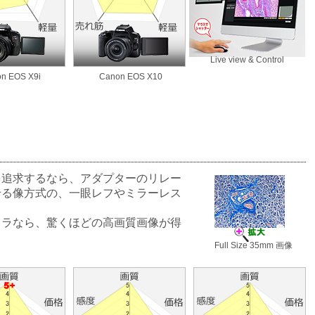
Live view & Control
n EOS X9i
Canon EOS X10
を追求するなら、アダプターのリレー
せる像方式の、一眼レフやミラーレス
メラなら、驚くほどの高画質画像が得
Full Size 35mm 画像