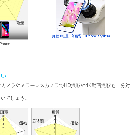
廉価+軽量+高画質 iPhone System
iPhone
たい
フカメラやミラーレスカメラでHD撮影や4K動画撮影も十分対
良いでしょう。