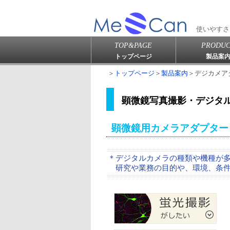
使いやすさ
TOP&PAGE
PRODUC
トップページ
製品案
＞
トップページ
＞
製品案内
＞デジカメア
顕微鏡写真撮影・デジタ
顕微鏡用カメラアダプター
＊デジタルカメラの種類や機種が
研究や業務の目的や、環境、条件