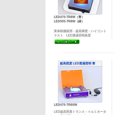
LED470-TR8W（青）
LED505-TR8W（緑）
実体顕微鏡用・超高輝度・ハイコント
ラスト LED透過照明装置
超高照度 LED透過照明 青
LED470-TR60W
LED超高照度トランス・イルミネータ