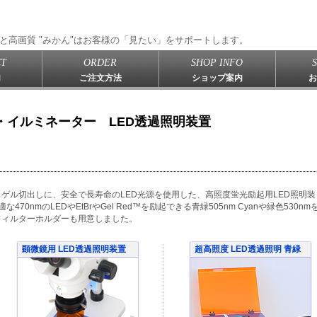
と高画質 "みかん"はお客様の「見たい」をサポートします。
T
ORDER
SHOP INFO
内
ご注文方法
ショップ案内
お
ス・イルミネーター LED透過照明装置
ゲル切出しに、安全で長寿命のLED光源を使用した、高照度蛍光励起用LED照明装
470nmのLEDやEtBrやGel Red™を励起できる青緑505nm Cyanや緑色530nm
フィルターホルダーも用意しました。
顕微鏡用 LED透過照明装置
超高照度 LED透過照明 青緑