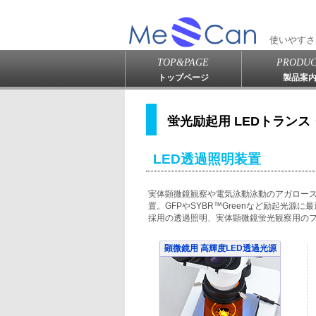
使いやすさ
TOP&PAGE
PRODUC
トップページ
製品案
蛍光励起用 LEDトラン
LED透過照明装置
実体顕微鏡観察や電気泳動泳動のアガロース
置。GFPやSYBR™Greenなど励起光源に最適な
採用の透過照明、実体顕微鏡蛍光観察用の
顕微鏡用 高輝度LED透過光源