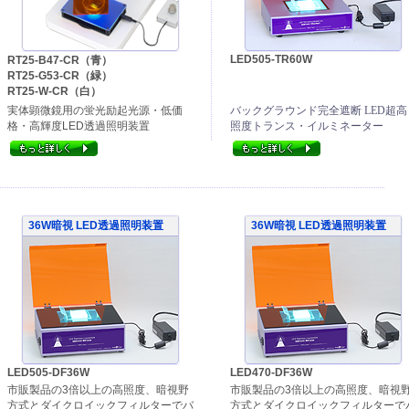
LED505-TR60W
RT25-B47-CR（青）
RT25-G53-CR（緑）
RT25-W-CR（白）
実体顕微鏡用の蛍光励起光源・低価
バックグラウンド完全遮断 LED超高
格・高輝度LED透過照明装置
照度トランス・イルミネーター
36W暗視 LED透過照明装置
36W暗視 LED透過照明装置
LED505-DF36W
LED470-DF36W
市販製品の3倍以上の高照度、暗視野
市販製品の3倍以上の高照度、暗視
方式とダイクロイックフィルターでバ
方式とダイクロイックフィルターで