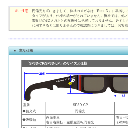
※ご注意
円偏光方式にきまして、弊社のメガネは「Real-D」に準拠
タイプがあり、仕様の統一がされていません。弊社では、他メ
市販品の3Dメガネとの互換性は把握しておりません。必ずし
代用できるとは限りませんので視認性につきましては、お客様
■ 主な仕様
「SP3D-CP/SP3D-LP」のサイズと仕様
型番
SP3D-CP
◆偏光式
円偏光
両面垂直
右目+4
◆吸収軸
右目右回転・左眼左回転円偏光
（対X