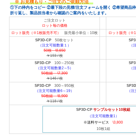
※ お見積もり・ご注文のご依頼方法
①下の枠内をコピー ②最下段の見積/注文フォームを開く ②希望商品
折り返し、製品担当者から確認のご案内をいたします。
ご注文ロット
ロット毎の価格
ロット販売（※1枚販売不可）
販売最小単位：10枚
ロット販売（※
SP3D-CP
50枚セット
SP3
（注文可能数量１）
（注
50枚 \9,650
￥193 / 枚
SP3D-CP
100～250枚
SP3
（注文可能数量2～5）
（注
50枚組 \7,300
￥146 / 枚
SP3D-CP
300～950枚
SP3D
（注文可能数量6～19）
（注
50枚組 \5,900
￥118 / 枚
SP3D-CP
サンプルセット10枚組
（注文可能数量1）
※送料サービス
\3,800
10枚1組