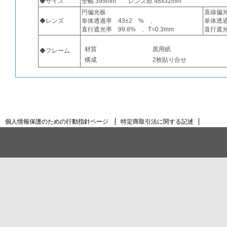
◆サイズ
全幅 395mm レンズ部 48x32mm
円偏光板
直線偏
◆レンズ
単体透過率 43±2 % 、
単体透過
直行遮光率 99.8% 、T=0.3mm
直行遮光
材質
黒用紙
◆
フレーム
構成
2枚貼り合せ
個人情報保護のための行動指針ページ
特定商取引法に関する記述