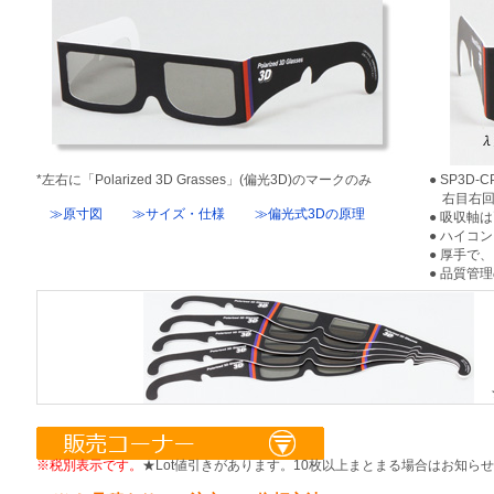
*左右に「Polarized 3D Grasses」(偏光3D)のマークのみ
● SP3D
右目右回
≫原寸図
≫サイズ・仕様
≫偏光式3Dの原理
● 吸収軸
● ハイコ
● 厚手で
● 品質管
★
※税別表示です。
★Lot値引きがあります。10枚以上まとまる場合はお知ら