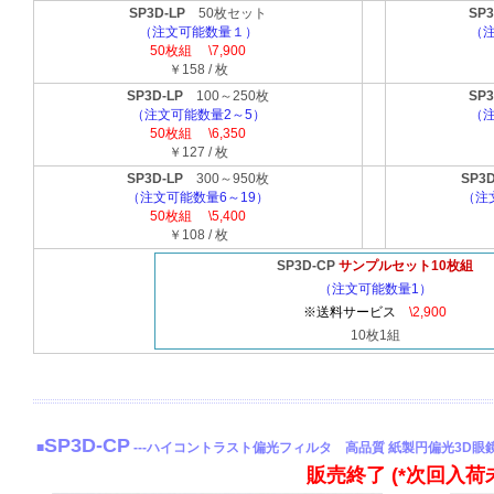
SP3D-LP
50枚セット
SP3
（注文可能数量１）
（注
50枚組 \7,900
￥158 / 枚
SP3D-LP
100～250枚
SP3
（注文可能数量2～5）
（注
50枚組 \6,350
￥127 / 枚
SP3D-LP
300～950枚
SP3D
（注文可能数量6～19）
（注
50枚組 \5,400
￥108 / 枚
SP3D-CP
サンプルセット10枚組
（注文可能数量1）
※送料サービス
\2,900
10枚1組
SP3D-CP
■
---ハイコントラスト偏光フィルタ 高品質 紙製円偏光3D眼
販売終了 (*次回入荷