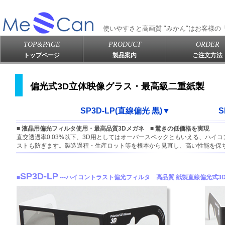
使いやすさと高画質 "みかん"はお客様
TOP&PAGE
PRODUCT
ORDER
トップページ
製品案内
ご注文方法
偏光式3D立体映像グラス・最高級二重紙製
SP3D-LP(直線偏光 黒)▼
S
■ 液晶用偏光フィルタ使用・最高品質3Dメガネ ■ 驚きの低価格を実現
直交透過率0.03%以下、3D用としてはオーバースペックともいえる、ハイ
ストも防ぎます。製造過程・生産ロット等を根本から見直し、高い性能を保
SP3D-LP
■
---ハイコントラスト偏光フィルタ 高品質 紙製直線偏光式3