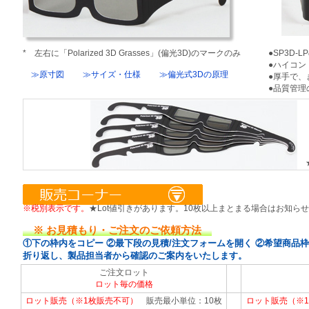
* 左右に「Polarized 3D Grasses」(偏光3D)のマークのみ
●SP3D
●ハイコン
≫原寸図
≫サイズ・仕様
≫偏光式3Dの原理
●厚手で、
●品質管理
★
※税別表示です。
★Lot値引きがあります。10枚以上まとまる場合はお知ら
※ お見積もり・ご注文のご依頼方法
①下の枠内をコピー ②最下段の見積/注文フォームを開く ②希望商品
折り返し、製品担当者から確認のご案内をいたします。
ご注文ロット
ロット毎の価格
ロット販売（※1枚販売不可）
販売最小単位：10枚
ロット販売（※