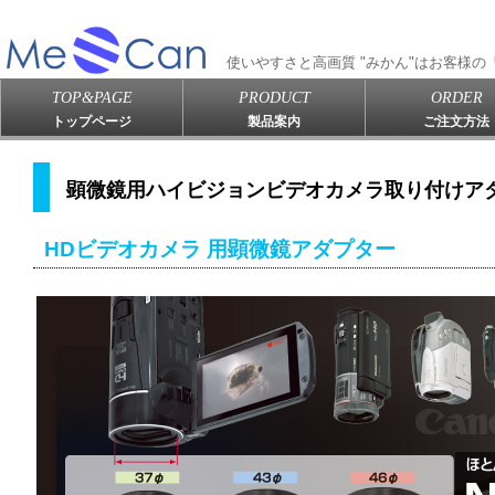
使いやすさと高画質 "みかん"はお客様
TOP&PAGE
PRODUCT
ORDER
トップページ
製品案内
ご注文方法
顕微鏡用ハイビジョンビデオカメラ取り付けア
HDビデオカメラ 用顕微鏡アダプター