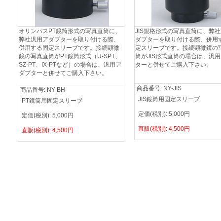
オリンパスPT鏡筒形式の写真直筒に、
JIS規格形式の写真直筒に、弊
弊社汎用アダプターを取り付ける際、
ダプターを取り付ける際、併用
併用する固定スリーブです。接続顕微
定スリーブです。接続顕微鏡の
鏡の写真直筒がPT鏡筒形式（U-SPT、
筒がJIS形式直筒の場合は、汎
SZ-PT、IX-PTなど）の場合は、汎用ア
ターと併せてご購入下さい。
ダプターと併せてご購入下さい。
商品番号:
NY-JIS
商品番号:
NY-BH
JIS鏡筒用固定スリーブ
PT鏡筒用固定スリーブ
定価(税別):
5,000
円
定価(税別):
5,000
円
直販(税別):
4,500
円
直販(税別):
4,500
円