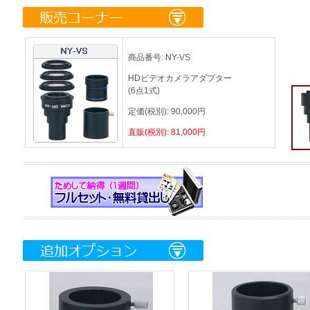
商品番号:
NY-VS
HDビデオカメラアダプター
(6点1式)
定価(税別):
90,000
円
直販(税別):
81,000
円